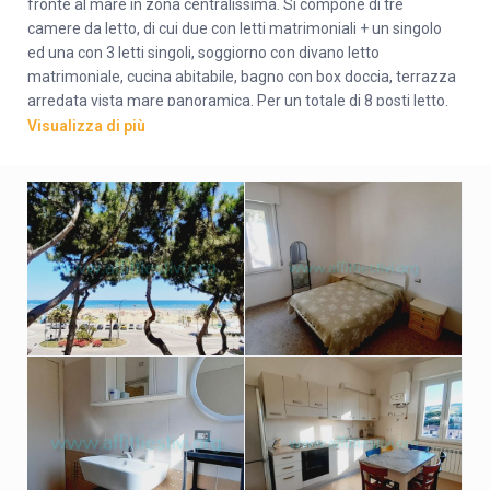
fronte al mare in zona centralissima. Si compone di tre
camere da letto, di cui due con letti matrimoniali + un singolo
ed una con 3 letti singoli, soggiorno con divano letto
matrimoniale, cucina abitabile, bagno con box doccia, terrazza
arredata vista mare panoramica. Per un totale di 8 posti letto.
E’ al secondo piano di una palazzina famigliare a tre piani
Visualizza di più
senza ascensore. Fornito di tv e lavatrice. Servizi e negozi
nelle vicinanze. Ideale per due famiglie perché con 3 camere +
soggiorno/camera, due bagni e terrazza vista mare, in prima
fila, lontano dal treno, centrale. In dotazione anche internet wi
fi, aria condizionata,