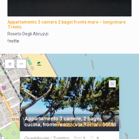
Appartamento 3 camere 2 bagni fronte mare – lungomare
Trento
Roseto Degli Abruzzi
/notte
Appartamento 3 camere, 2 bagni,
Prezzo su Richiesta
cucina, fronte mare – via Roma – 36886
Quadrilocale / Turistico
3
8