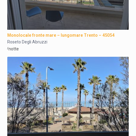
Monolocale fronte mare – lungomare Trento – 45054
Roseto Degli Abruzzi
/notte